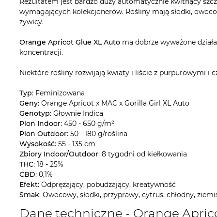
Rezultatem jest bardzo duży automatycznie kwitnący szcz
wymagających kolekcjonerów. Rośliny mają słodki, owocowy
żywicy.
Orange Apricot Glue XL Auto
ma dobrze wyważone działani
koncentracji.
Niektóre rośliny rozwijają kwiaty i liście z purpurowymi 
Typ
: Feminizowana
Geny
: Orange Apricot x MAC x Gorilla Girl XL Auto
Genotyp
: Głownie Indica
Plon Indoor
: 450 - 650 g/m²
Plon Outdoor
: 50 - 180 g/roślina
Wysokość
: 55 - 135 cm
Zbiory Indoor/Outdoor
: 8 tygodni od kiełkowania
THC
: 18 - 25%
CBD
: 0,1%
Efekt
: Odprężający, pobudzający, kreatywność
Smak
: Owocowy, słodki, przyprawy, cytrus, chłodny, ziemi
Dane techniczne - Orange Apric