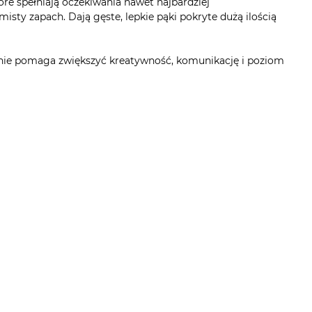
e spełniają oczekiwania nawet najbardziej
sty zapach. Dają gęste, lepkie pąki pokryte dużą ilością
ześnie pomaga zwiększyć kreatywność, komunikację i poziom