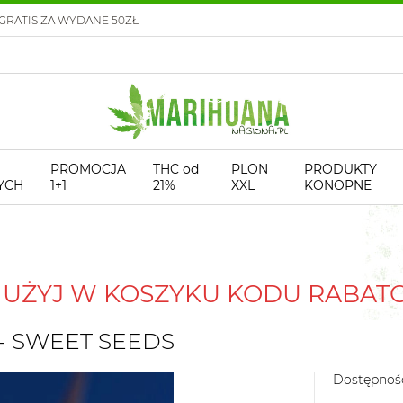
GRATIS ZA WYDANE 50ZŁ
PROMOCJA
THC od
PLON
PRODUKTY
YCH
1+1
21%
XXL
KONOPNE
! UŻYJ W KOSZYKU KODU RABA
 - SWEET SEEDS
Dostępnoś