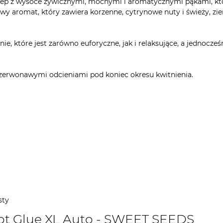
ep z wysoce żywicznymi, mocnymi i aromatycznymi pąkami, któr
 aromat, który zawiera korzenne, cytrynowe nuty i świeży, ziemi
e, które jest zarówno euforyczne, jak i relaksujące, a jednoc
i czerwonawymi odcieniami pod koniec okresu kwitnienia.
sty
ot Glue XL Auto - SWEET SEEDS