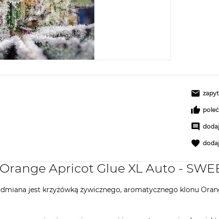
zapyt
pole
dodaj
doda
 Orange Apricot Glue XL Auto - SW
dmiana jest krzyżówką żywicznego, aromatycznego klonu Orange