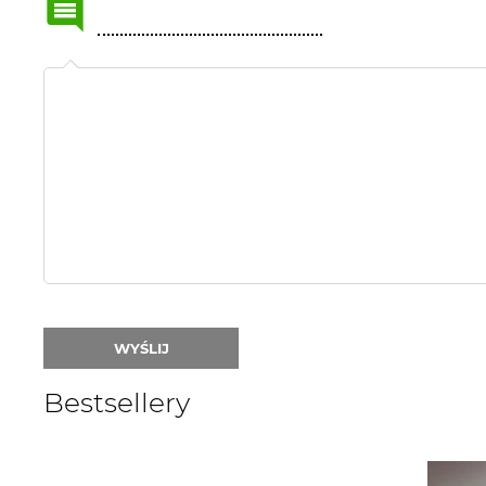
Name
or
nick:
WYŚLIJ
Bestsellery