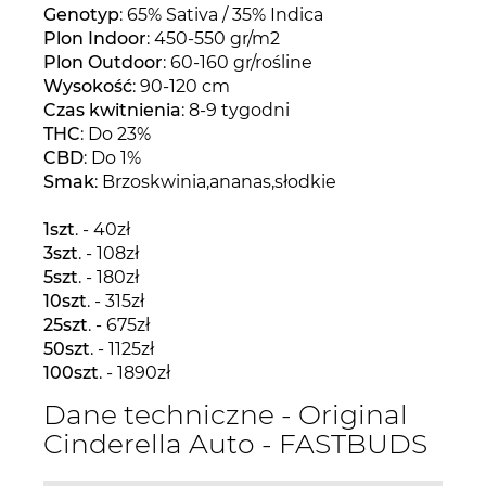
Genotyp
: 65% Sativa / 35% Indica
Plon Indoor
: 450-550 gr/m2
Plon Outdoor
: 60-160 gr/rośline
Wysokość
: 90-120 cm
Czas kwitnienia
: 8-9 tygodni
THC
: Do 23%
CBD
: Do 1%
Smak
: Brzoskwinia,ananas,słodkie
1szt
. - 40zł
3szt
. - 108zł
5szt
. - 180zł
10szt
. - 315zł
25szt
. - 675zł
50szt
. - 1125zł
100szt
. - 1890zł
Dane techniczne - Original
Cinderella Auto - FASTBUDS