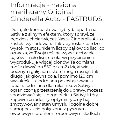
Informacje - nasiona
marihuany Original
Cinderella Auto - FASTBUDS
Duża, ale kompaktowa hybryda oparta na
Sativie z silnym efektem, który sprawi, że
będziesz chciał więcej; Nasza Cinderella Auto
została wyhodowana tak, aby rosła z bardzo
wysokim stosunkiem liczby pąków do liści, co
oznacza, że Twoja roślina wykształci wiele
pąków i mało liści, co ułatwi przycinanie i
wyprodukuje więcej plonów. Ta odmiana
może dawać do 550 gr / m2 dzięki wielu
bocznym gałęziom, które mogą rosnąć tak
długo, jak główna cola, i pomimo 120 cm
wysokości, ta odmiana pozostaje zwarta.
Idealna odmiana dla miłośników Sativy z
ograniczoną przestrzenią do uprawy, możesz
spodziewać się silnego efektu Sativy, który
zapewni ci radosny, optymistyczny haj,
zmotywowany stan umysłu i ogólne dobre
samopoczucie połączone z pysznym
owocowym profilem terpenowym słodkich