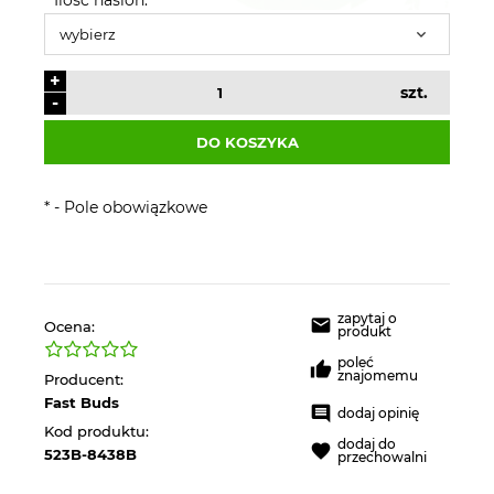
+
szt.
-
DO KOSZYKA
*
- Pole obowiązkowe
zapytaj o
Ocena:
produkt
poleć
znajomemu
Producent:
Fast Buds
dodaj opinię
Kod produktu:
dodaj do
523B-8438B
przechowalni