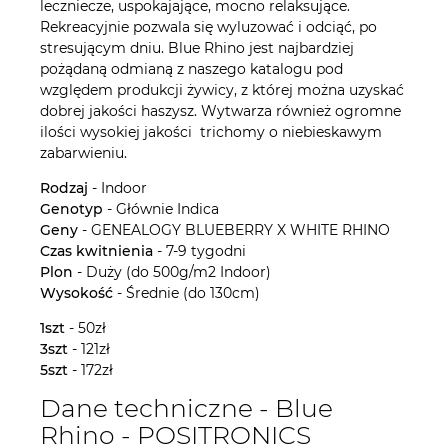
leczniecze, uspokajające, mocno relaksujące.
Rekreacyjnie pozwala się wyluzować i odciąć, po
stresującym dniu. Blue Rhino jest najbardziej
pożądaną odmianą z naszego katalogu pod
względem produkcji żywicy, z której można uzyskać
dobrej jakości haszysz. Wytwarza również ogromne
ilości wysokiej jakości trichomy o niebieskawym
zabarwieniu.
Rodzaj
- Indoor
Genotyp
- Głównie Indica
Geny
- GENEALOGY BLUEBERRY X WHITE RHINO
Czas kwitnienia
- 7-9 tygodni
Plon
- Duży (do 500g/m2 Indoor)
Wysokość
- Średnie (do 130cm)
1szt
- 50zł
3szt
- 121zł
5szt
- 172zł
Dane techniczne - Blue
Rhino - POSITRONICS