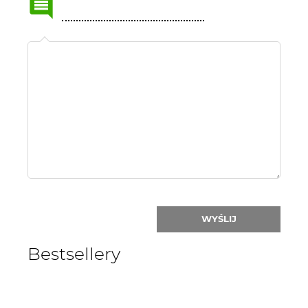
Name
or
nick:
WYŚLIJ
Bestsellery