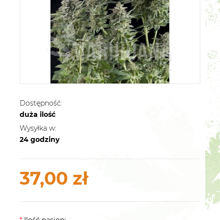
Dostępność:
duża ilość
Wysyłka w:
24 godziny
37,00 zł
*
Ilość nasion: