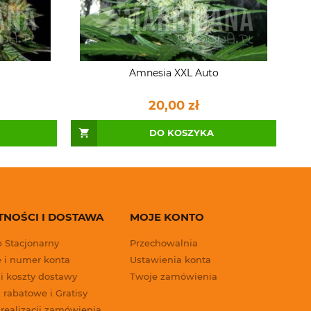
Amnesia XXL Auto
20,00 zł
DO KOSZYKA
TNOŚCI I DOSTAWA
MOJE KONTO
p Stacjonarny
Przechowalnia
 i numer konta
Ustawienia konta
 i koszty dostawy
Twoje zamówienia
 rabatowe i Gratisy
 realizacji zamówienia