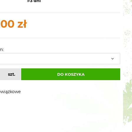
1-3 dni
00 zł
n:
szt.
DO KOSZYKA
owiązkowe