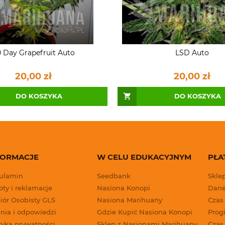
 Day Grapefruit Auto
LSD Auto
20,00 zł
20,00 zł
DO KOSZYKA
DO KOSZYKA
FORMACJE
W CELU EDUKACYJNYM
PŁA
ulamin
Seedbank
Skle
ty i reklamacje
Nasiona Konopi
Dane
iór Osobisty GLS
Nasiona Marihuany
Czas
nia i odpowiedzi
Gdzie Kupić Nasiona Konopi
Progi
tyka prywatności
Sklep z Nasionami Marihuany
Czas