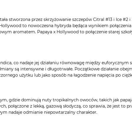
ała stworzona przez skrzyżowanie szczepów Citral #13 i Ice #2 
 Hollywood to nowoczesna hybryda będąca wynikiem połączenia 
owym aromatem. Papaya x Hollywood to połączenie starej szkoły 
ndica, co nadaje jej działaniu równowagę między euforycznym 
miany są intensywne i długotrwałe. Początkowe działanie obejmu
czornego użytku lub jako sposób na łagodzenie napięcia po cięż
, gdzie dominują nuty tropikalnych owoców, takich jak papaja, 
połączone z lekką, gazową słodyczą, co sprawia, że jest to pra
m nadaje odmianie niepowtarzalny charakter.