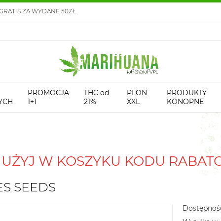
GRATIS ZA WYDANE 50ZŁ
PROMOCJA
THC od
PLON
PRODUKTY
YCH
1+1
21%
XXL
KONOPNE
! UŻYJ W KOSZYKU KODU RABA
ES SEEDS
Dostępnoś