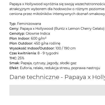
Papaya x Hollywood wyróżnia się swoją wszechstronnością w
atrakcyjnym wyborem dla hodowców o różnym poziomie doś
ceniona przez miłośników intensywnych doznań smakowyc
Typ
: Feminizowana
Geny
: Papaya x Hollywood (Runtz x Lemon Cherry Gelato)
Genotyp
: Głownie Indica
Plon Indoor
: 600 g/m²
Plon Outdoor
: 450 g/na roślinę
Wysokość Indoor/Outdoor
: 100 / 190 cm
Czas kwitnienia
: 8 - 9 tygodni
THC
: 25%
Smak
: Papaja, cytrusy, jagody, słodki gaz
Efekt
: Euforia, relaks, redukcja stresu, poprawa nastroju
Dane techniczne - Papaya x Ho