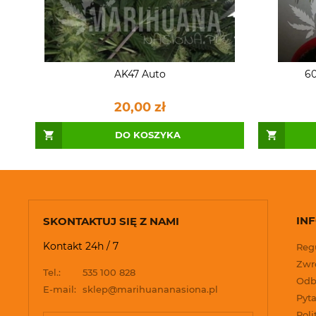
AK47 Auto
60
20,00 zł
DO KOSZYKA
IN
SKONTAKTUJ SIĘ Z NAMI
Kontakt 24h / 7
Reg
Zwro
Tel.:
535 100 828
Odb
E-mail:
sklep@marihuananasiona.pl
Pyta
Poli