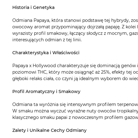
Historia i Genetyka
Odmiana Papaya, która stanowi podstawę tej hybrydy, zost
owocowy aromat przypominający dojrzałą papaję. Z kolei
wyrazisty profil smakowy, łączący słodycz z mocnym, gaz
interesujących odmian z tej linii.
Charakterystyka i Właściwości
Papaya x Hollywood charakteryzuje się dominacją genów i
poziomowi THC, który może osiągnąć aż 25%, efekty tej od
głęboki relaks ciała, co czyni ją idealnym wyborem do wie
Profil Aromatyczny i Smakowy
Odmiana ta wyróżnia się intensywnym profilem terpenowym
W smaku można wyczuć wyraźne nuty owoców tropikalnych, 
klasycznego smaku papai z nowoczesnym profilem gazowy
Zalety i Unikalne Cechy Odmiany