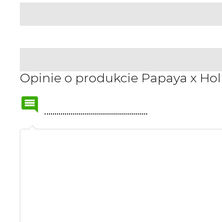
Opinie o produkcie Papaya x Ho
Name
or
nick: