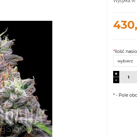
Wysyłka w:
430,
*
Ilość nasio
+
-
*
- Pole ob