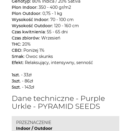
Genotyp
: 80% Indica / 20% Sativa
Plon Indoor
: 350 - 400 gr/m2
Plon Outdoor
: 0,75 - 1 kg
Wysokość Indoor
: 70 - 100 cm
Wysokość Outdoor
: 120 - 160 cm
Czas kwitnienia
: 55 - 65 dni
Czas zbiorów
: Wrzesień
THC
: 20%
CBD
: Poniżej 1%
Smak
: Owoc skunks
Efekt
: Relaksujący, intensywny, senność
1szt
. - 33zł
3szt
. - 86zł
5szt
. - 143zł
Dane techniczne - Purple
Urkle - PYRAMID SEEDS
PRZEZNACZENIE
Indoor / Outdoor