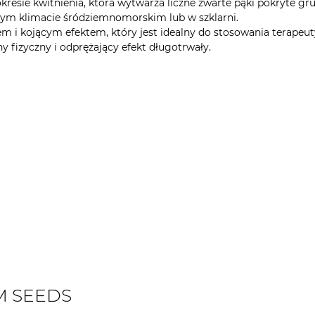
 okresie kwitnienia, która wytwarza liczne zwarte pąki pokryte 
łym klimacie śródziemnomorskim lub w szklarni.
em i kojącym efektem, który jest idealny do stosowania terap
 fizyczny i odprężający efekt długotrwały.
EM SEEDS