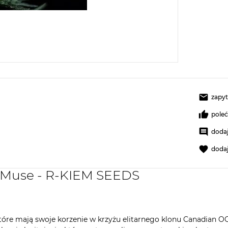
zapyt
pole
dodaj
doda
y Muse - R-KIEM SEEDS
óre mają swoje korzenie w krzyżu elitarnego klonu Canadian OG 