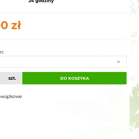
24 godziny
0 zł
n:
szt.
DO KOSZYKA
owiązkowe