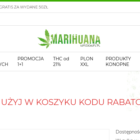
GRATIS ZA WYDANE 50ZŁ
PROMOCJA
THC od
PLON
PRODUKTY
YCH
1+1
21%
XXL
KONOPNE
! UŻYJ W KOSZYKU KODU RABA
Dostępnoś