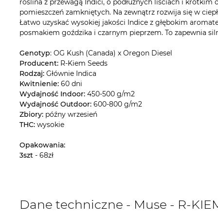
roślina z przewagą Indici, o podłużnych liściach i krótkim
pomieszczeń zamkniętych. Na zewnątrz rozwija się w ciep
Łatwo uzyskać wysokiej jakości Indice z głębokim aromat
posmakiem goździka i czarnym pieprzem. To zapewnia silny
Genotyp
: OG Kush (Canada) x Oregon Diesel
Producent:
R-Kiem Seeds
Rodzaj:
Głównie Indica
Kwitnienie:
60 dni
Wydajność Indoor:
450-500 g/m2
Wydajność Outdoor:
600-800 g/m2
Zbiory:
późny wrzesień
THC:
wysokie
Opakowania:
3szt
- 68zł
Dane techniczne - Muse - R-KI