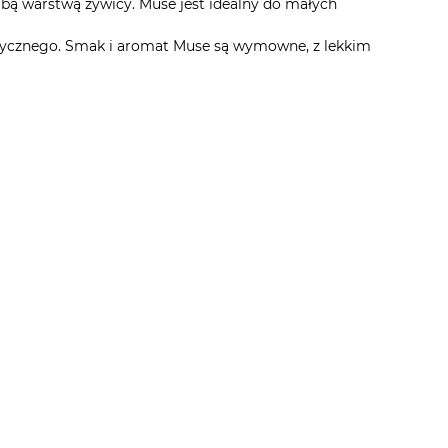
grubą warstwą żywicy. Muse jest idealny do małych
eutycznego. Smak i aromat Muse są wymowne, z lekkim