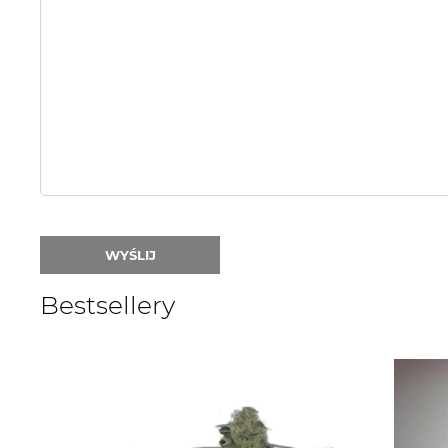
Name
or
nick:
WYŚLIJ
Bestsellery