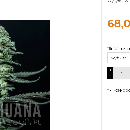
Wysyłka w:
68,0
*
Ilość nasio
+
-
*
- Pole ob