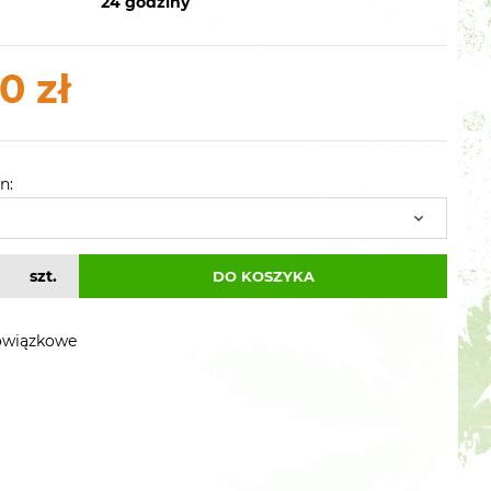
24 godziny
0 zł
n:
szt.
DO KOSZYKA
owiązkowe