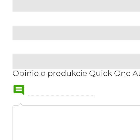
Opinie o produkcie Quick One 
Name
or
nick: