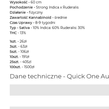
Wysokość -
60 cm
Pochodzenie -
Strong Indica x Ruderalis
Działanie -
fizyczny
Zawartość Kannabinoid -
średnie
Czas Uprawy -
8-9 tygodni
Typ - Sativa
- 10% Indica: 60% Ruderalis: 30%
THC
- 13%
1szt
. - 26zł
3szt
. - 63zł
5szt
. - 106zł
10szt
. - 191zł
25szt
. - 405zl
100szt
. - 1500zł
Dane techniczne - Quick One 