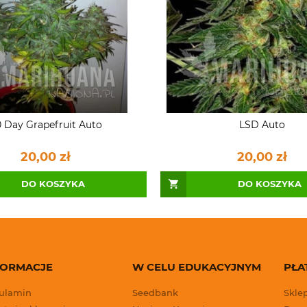
 Day Grapefruit Auto
LSD Auto
20,00 zł
20,00 zł
DO KOSZYKA
DO KOSZYKA
FORMACJE
W CELU EDUKACYJNYM
PŁA
ulamin
Seedbank
Skle