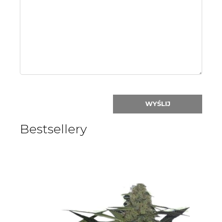
or
nick:
WYŚLIJ
Bestsellery