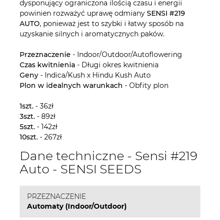
dysponujący ograniczona ilością czasu i energii
powinien rozważyć uprawę odmiany
SENSI #219
AUTO
, ponieważ jest to szybki i łatwy sposób na
uzyskanie silnych i aromatycznych paków.
Przeznaczenie
- Indoor/Outdoor/Autoflowering
Czas kwitnienia
- Długi okres kwitnienia
Geny
- Indica/Kush x Hindu Kush Auto
Plon w idealnych warunkach
- Obfity plon
1szt.
- 36zł
3szt.
- 89zł
5szt.
- 142zł
10szt.
- 267zł
Dane techniczne - Sensi #219
Auto - SENSI SEEDS
PRZEZNACZENIE
Automaty (Indoor/Outdoor)