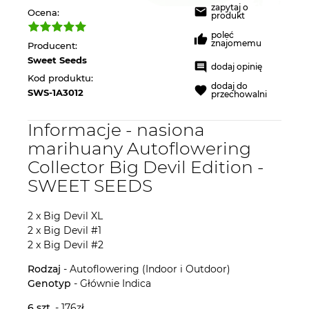
zapytaj o
Ocena:
produkt
poleć
znajomemu
Producent:
Sweet Seeds
dodaj opinię
Kod produktu:
dodaj do
SWS-1A3012
przechowalni
Informacje - nasiona
marihuany Autoflowering
Collector Big Devil Edition -
SWEET SEEDS
2 x Big Devil XL
2 x Big Devil #1
2 x Big Devil #2
Rodzaj
- Autoflowering (Indoor i Outdoor)
Genotyp
- Głównie Indica
6 szt.
- 176zł