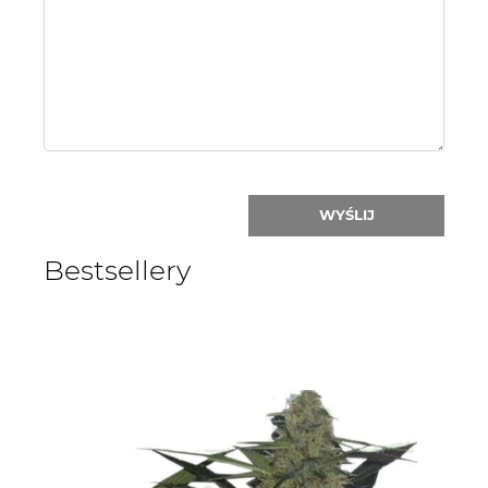
or
nick:
WYŚLIJ
Bestsellery