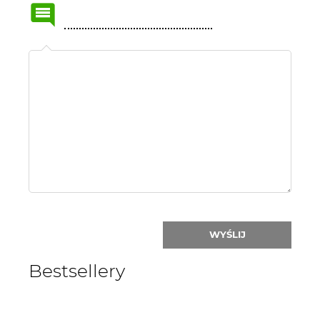
Name
or
nick:
WYŚLIJ
Bestsellery