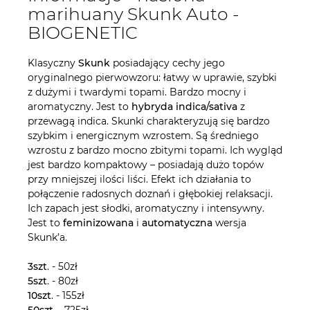
marihuany Skunk Auto -
BIOGENETIC
Klasyczny
Skunk
posiadający cechy jego
oryginalnego pierwowzoru: łatwy w uprawie, szybki
z dużymi i twardymi topami. Bardzo mocny i
aromatyczny. Jest to
hybryda indica/sativa
z
przewagą indica. Skunki charakteryzują się bardzo
szybkim i energicznym wzrostem. Są średniego
wzrostu z bardzo mocno zbitymi topami. Ich wygląd
jest bardzo kompaktowy – posiadają dużo topów
przy mniejszej ilości liści. Efekt ich działania to
połączenie radosnych doznań i głębokiej relaksacji.
Ich zapach jest słodki, aromatyczny i intensywny.
Jest to
feminizowana
i
automatyczna
wersja
Skunk’a.
3szt
. - 50zł
5szt
. - 80zł
10szt
. - 155zł
50szt
. - 725zł