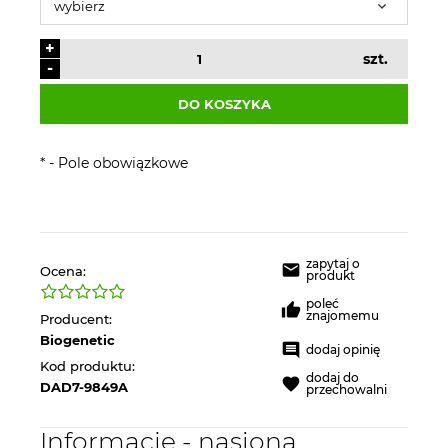
+
szt.
-
DO KOSZYKA
*
- Pole obowiązkowe
zapytaj o
Ocena:
produkt
poleć
znajomemu
Producent:
Biogenetic
dodaj opinię
Kod produktu:
dodaj do
DAD7-9849A
przechowalni
Informacje - nasiona