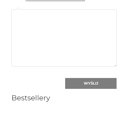
Name
or
nick:
WYŚLIJ
Bestsellery