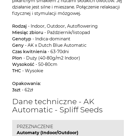
pikantnym smakiem z nutami słodkich owoców. Jej
działanie jest silne i mieszane. Połączenie relaksacji
fizycznej i stymulacji mózgowej.
Rodzaj
- Indoor, Outdoor, Autoflowering
Miesiąc zbioru
- Październik/listopad
Genotyp
- Indica-dominant
Geny
- AK x Dutch Blue Automatic
Czas kwitnienia
- 63-70dni
Plon
- Duży (40-80g/m2 Indoor)
Wysokość
- 50-80cm
THC
- Wysokie
Opakowania:
3szt
- 62zł
Dane techniczne - AK
Automatic - Spliff Seeds
PRZEZNACZENIE
Automaty (Indoor/Outdoor)