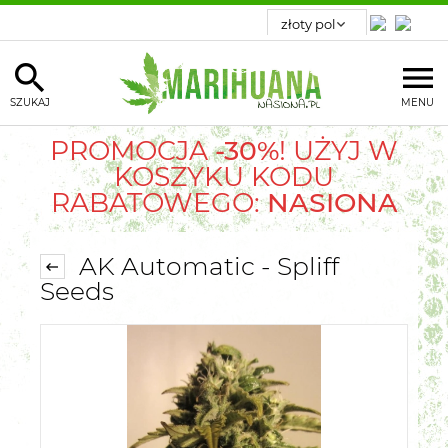
SZUKAJ
MENU
PROMOCJA
-30%
! UŻYJ W
KOSZYKU KODU
RABATOWEGO:
NASIONA
AK Automatic - Spliff
Seeds