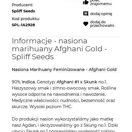
poleć
znajomemu
Producent:
Spliff Seeds
dodaj opinię
Kod produktu:
dodaj do
SPL-1A2928
przechowalni
Informacje - nasiona
marihuany Afghani Gold -
Spliff Seeds
Nasiona Marihuany Feminizowane - Afghani Gold
90%
Indica
. Genotyp:
Afghani #1 x Skunk
no.1.
Haszyszowy smak i zimno-owocowy smak. Roślina
wysoce odporna na nawodnienia i nawożenie.
Medyczne właściwości: nudności, bezsenność oraz
skurcze. Wysoki poziom THC.
Do produkcji nasion wykorzystaliśmy jako matkę
nasz Agdan, i skrzyżowaliśmy go z Skung no.1. Dziki
użyciu Skunk no.1 poprawiliśmy wydajność rośliny