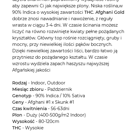
aby zapewni Ci jak największe plony. Niska roślina,w
90% Indica o wysokiej zawartości
THC
.
Afghani
Gold
dobrze znosi nawadnianie i nawożenie, z reguły
wrasta w ciągu 3-4 dni. W czasie ścinania możesz
liczyć na równo rozwinięte kwiaty pełne pożądanych
kryształów. Główny top rośnie rozciągnięty, gruby i
mocny, przy niewielkiej ilości pąków bocznych.
Dzięki niewielkiej zawartości liści, bardzo łatwo ją
przytniesz do pożądanego kształtu. W czasie
wzrostu wydziela zapach haszyszu najwyższej
Afgańskiej jakości
Rodzaj
- Indoor, Outdoor
Miesiąc zbioru
- Październik
Genotyp
- 90% Indica / 10% Sativa
Geny
- Afghani #1 x Skunk #1
Czas kwitnienia
- 56-63dni
Plon
- Duży (400-500g/m2 Indoor)
Wysokość
- 80-120cm
THC
- Wysokie