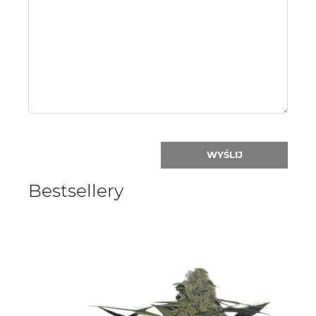
or
nick:
WYŚLIJ
Bestsellery