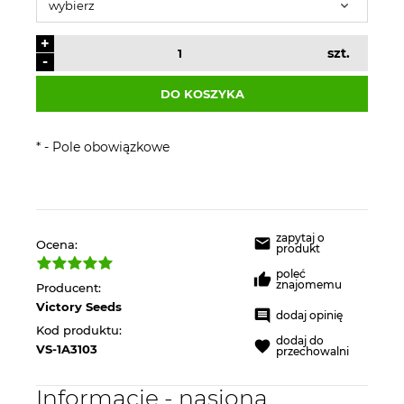
+
szt.
-
DO KOSZYKA
*
- Pole obowiązkowe
zapytaj o
Ocena:
produkt
poleć
znajomemu
Producent:
Victory Seeds
dodaj opinię
Kod produktu:
dodaj do
VS-1A3103
przechowalni
Informacje - nasiona