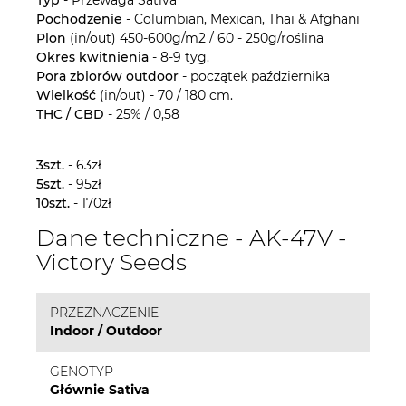
Pochodzenie
- Columbian, Mexican, Thai & Afghani
Plon
(in/out) 450-600g/m2 / 60 - 250g/roślina
Okres
kwitnienia
- 8-9 tyg.
Pora zbiorów outdoor
- początek października
Wielkość
(in/out) - 70 / 180 cm.
THC / CBD
- 25% / 0,58
3szt.
- 63zł
5szt.
- 95zł
10szt.
- 170zł
Dane techniczne - AK-47V -
Victory Seeds
PRZEZNACZENIE
Indoor / Outdoor
GENOTYP
Głównie Sativa