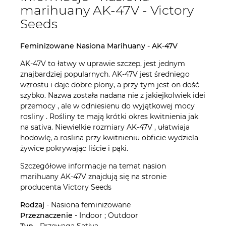
marihuany AK-47V - Victory
Seeds
Feminizowane Nasiona Marihuany - AK-47V
AK-47V to łatwy w uprawie szczep, jest jednym
znajbardziej popularnych. AK-47V jest średniego
wzrostu i daje dobre plony, a przy tym jest on dość
szybko. Nazwa została nadana nie z jakiejkolwiek idei
przemocy , ale w odniesienu do wyjątkowej mocy
rosliny . Rośliny te mają krótki okres kwitnienia jak
na sativa. Niewielkie rozmiary AK-47V , ułatwiaja
hodowlę, a roslina przy kwitnieniu obficie wydziela
żywice pokrywając liście i pąki.
Szczegółowe informacje na temat nasion
marihuany AK-47V znajdują się na stronie
producenta Victory Seeds
Rodzaj
- Nasiona feminizowane
Przeznaczenie
- Indoor ; Outdoor
Typ
- Przewaga Sativa