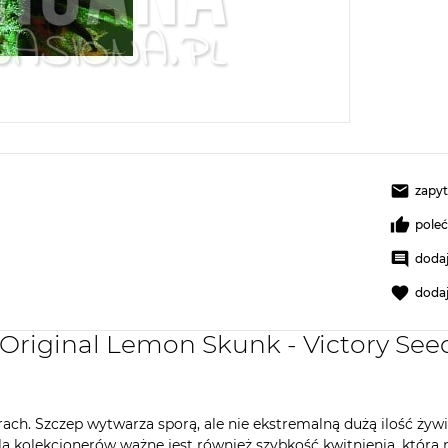
zapyt
pole
dodaj
doda
Original Lemon Skunk - Victory See
h. Szczep wytwarza sporą, ale nie ekstremalną dużą ilość żywi
la kolekcjonerów ważne jest również szybkość kwitnienia, która