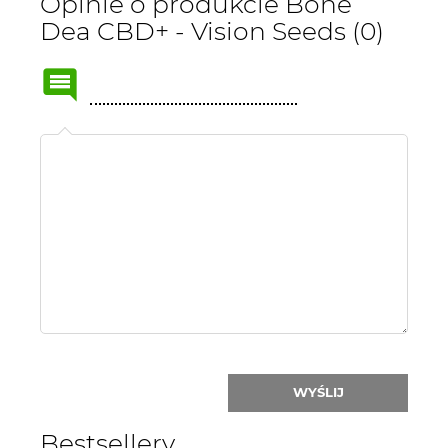
Opinie o produkcie Bone
Dea CBD+ - Vision Seeds (0)
Name
or
nick:
WYŚLIJ
Bestsellery