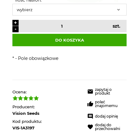
+
szt.
-
DO KOSZYKA
*
- Pole obowiązkowe
zapytaj o
Ocena:
produkt
poleć
znajomemu
Producent:
Vision Seeds
dodaj opinię
Kod produktu:
dodaj do
VIS-1A3197
przechowalni