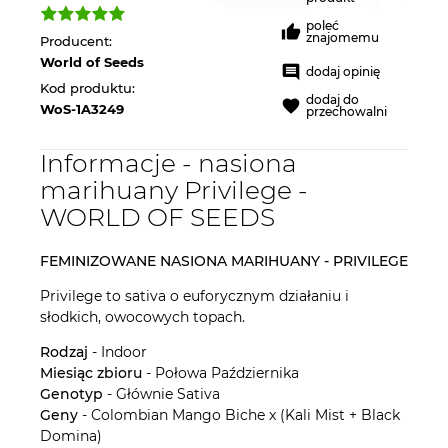
poleć
znajomemu
Producent:
World of Seeds
dodaj opinię
Kod produktu:
dodaj do
WoS-1A3249
przechowalni
Informacje - nasiona
marihuany Privilege -
WORLD OF SEEDS
FEMINIZOWANE NASIONA MARIHUANY - PRIVILEGE
Privilege to sativa o euforycznym działaniu i
słodkich, owocowych topach.
Rodzaj
- Indoor
Miesiąc zbioru
- Połowa Października
Genotyp
- Głównie Sativa
Geny
- Colombian Mango Biche x (Kali Mist + Black
Domina)