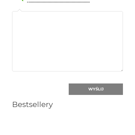
Name
or
nick:
WYŚLIJ
Bestsellery