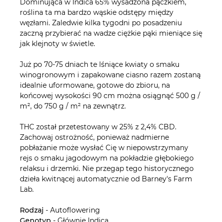
Dominująca w Indica 65% wysadzona pączkiem,
roślina ta ma bardzo wąskie odstępy między
węzłami. Zaledwie kilka tygodni po posadzeniu
zaczną przybierać na wadze ciężkie pąki mieniące się
jak klejnoty w świetle.
Już po 70-75 dniach te lśniące kwiaty o smaku
winogronowym i zapakowane ciasno razem zostaną
idealnie uformowane, gotowe do zbioru, na
końcowej wysokości 90 cm można osiągnąć 500 g /
m², do 750 g / m² na zewnątrz.
THC został przetestowany w 25% z 2,4% CBD.
Zachowaj ostrożność, ponieważ nadmierne
pobłażanie może wysłać Cię w niepowstrzymany
rejs o smaku jagodowym na pokładzie głębokiego
relaksu i drzemki. Nie przegap tego historycznego
dzieła kwitnącej automatycznie od Barney's Farm
Lab.
Rodzaj
- Autoflowering
Genotyp
- Głównie Indica