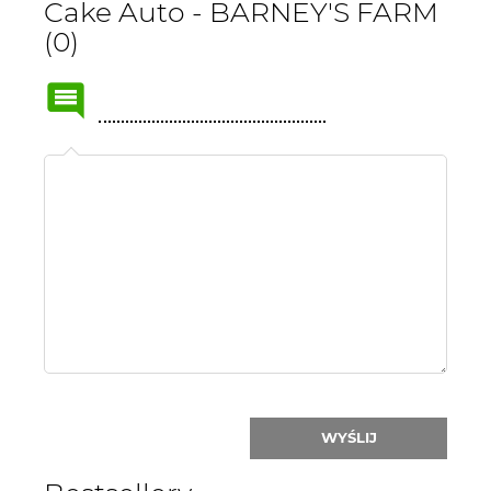
Cake Auto - BARNEY'S FARM
(0)
Name
or
nick:
WYŚLIJ