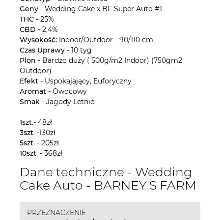
Geny
- Wedding Cake x BF Super Auto #1
THC
- 25%
CBD
- 2,4%
Wysokość:
Indoor/Outdoor - 90/110 cm
Czas
Uprawy
- 10 tyg
Plon
- Bardzo duży ( 500g/m2 Indoor) (750gm2
Outdoor)
Efekt
- Uspokajający, Euforyczny
Aromat
- Owocowy
Smak
- Jagody Letnie
1szt
.- 48zł
3szt
. -130zł
5szt
. - 205zł
10szt
. - 368zł
Dane techniczne - Wedding
Cake Auto - BARNEY'S FARM
PRZEZNACZENIE