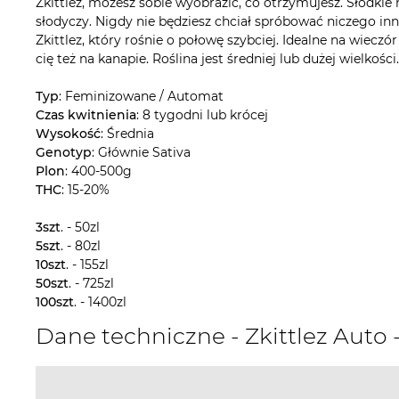
Zkittlez, możesz sobie wyobrazić, co otrzymujesz. Słodkie
słodyczy. Nigdy nie będziesz chciał spróbować niczego inn
Zkittlez, który rośnie o połowę szybciej. Idealne na wieczó
cię też na kanapie. Roślina jest średniej lub dużej wielko
Typ
: Feminizowane / Automat
Czas kwitnienia
: 8 tygodni lub krócej
Wysokość
: Średnia
Genotyp
: Głównie Sativa
Plon
: 400-500g
THC
: 15-20%
3szt
. - 50zl
5szt
. - 80zl
10szt
. - 155zl
50szt
. - 725zl
100szt
. - 1400zl
Dane techniczne - Zkittlez Auto