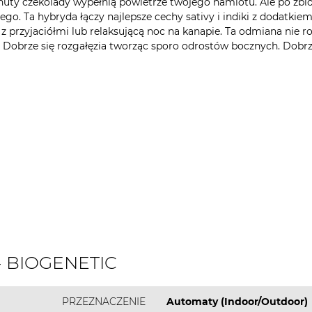
 nuty czekolady wypełnią powietrze twojego namiotu. Ale po zbi
ego. Ta hybryda łączy najlepsze cechy sativy i indiki z dodatkie
r z przyjaciółmi lub relaksującą noc na kanapie. Ta odmiana nie ro
ści. Dobrze się rozgałęzia tworząc sporo odrostów bocznych. Dobr
 - BIOGENETIC
PRZEZNACZENIE
Automaty (Indoor/Outdoor)