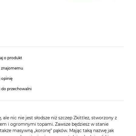
aj o produkt
ć znajomemu
 opinię
j do przechowalni
le nic nie jest słodsze niż szczep Zkittlez, stworzony z
chem i ogromnymi topami. Zawsze będziesz w stanie
a także masywną „koronę” pąków. Mając taką nazwę jak