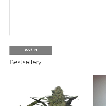
or
nick:
WYŚLIJ
Bestsellery