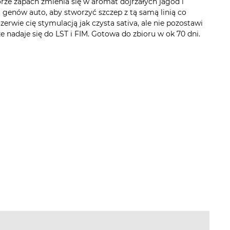
orze zapach zmienia się w aromat dojrzałych jagód i
m genów auto, aby stworzyć szczep z tą samą linią co
zerwie cię stymulacją jak czysta sativa, ale nie pozostawi
ze nadaje się do LST i FIM. Gotowa do zbioru w ok 70 dni.