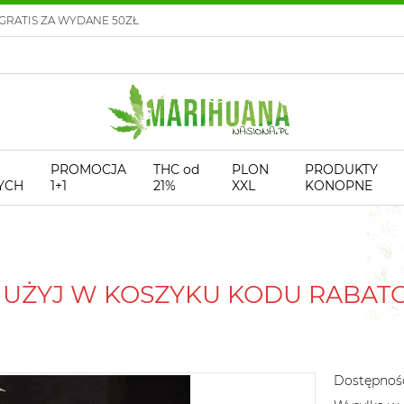
GRATIS ZA WYDANE 50ZŁ
PROMOCJA
THC od
PLON
PRODUKTY
YCH
1+1
21%
XXL
KONOPNE
! UŻYJ W KOSZYKU KODU RABA
Dostępnoś