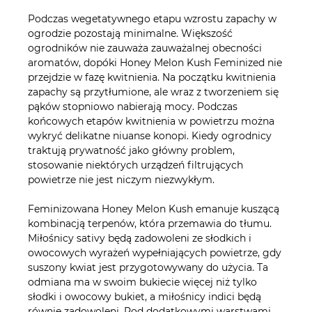
Podczas wegetatywnego etapu wzrostu zapachy w
ogrodzie pozostają minimalne. Większość
ogrodników nie zauważa zauważalnej obecności
aromatów, dopóki Honey Melon Kush Feminized nie
przejdzie w fazę kwitnienia. Na początku kwitnienia
zapachy są przytłumione, ale wraz z tworzeniem się
pąków stopniowo nabierają mocy. Podczas
końcowych etapów kwitnienia w powietrzu można
wykryć delikatne niuanse konopi. Kiedy ogrodnicy
traktują prywatność jako główny problem,
stosowanie niektórych urządzeń filtrujących
powietrze nie jest niczym niezwykłym.
Feminizowana Honey Melon Kush emanuje kuszącą
kombinacją terpenów, która przemawia do tłumu.
Miłośnicy sativy będą zadowoleni ze słodkich i
owocowych wyrażeń wypełniających powietrze, gdy
suszony kwiat jest przygotowywany do użycia. Ta
odmiana ma w swoim bukiecie więcej niż tylko
słodki i owocowy bukiet, a miłośnicy indici będą
równie zadowoleni. Pod dodatkowymi warstwami