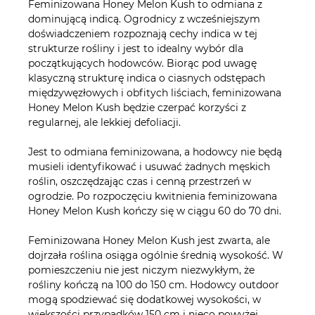
Feminizowana Honey Melon Kush to odmiana z
dominującą indicą. Ogrodnicy z wcześniejszym
doświadczeniem rozpoznają cechy indica w tej
strukturze rośliny i jest to idealny wybór dla
początkujących hodowców. Biorąc pod uwagę
klasyczną strukturę indica o ciasnych odstępach
międzywęzłowych i obfitych liściach, feminizowana
Honey Melon Kush będzie czerpać korzyści z
regularnej, ale lekkiej defoliacji.
Jest to odmiana feminizowana, a hodowcy nie będą
musieli identyfikować i usuwać żadnych męskich
roślin, oszczędzając czas i cenną przestrzeń w
ogrodzie. Po rozpoczęciu kwitnienia feminizowana
Honey Melon Kush kończy się w ciągu 60 do 70 dni.
Feminizowana Honey Melon Kush jest zwarta, ale
dojrzała roślina osiąga ogólnie średnią wysokość. W
pomieszczeniu nie jest niczym niezwykłym, że
rośliny kończą na 100 do 150 cm. Hodowcy outdoor
mogą spodziewać się dodatkowej wysokości, w
większości przypadków 150 cm i nieco powyżej.