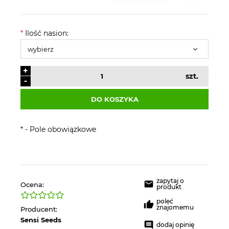
*
Ilość nasion:
+
szt.
-
DO KOSZYKA
*
- Pole obowiązkowe
zapytaj o
Ocena:
produkt
poleć
znajomemu
Producent:
Sensi Seeds
dodaj opinię