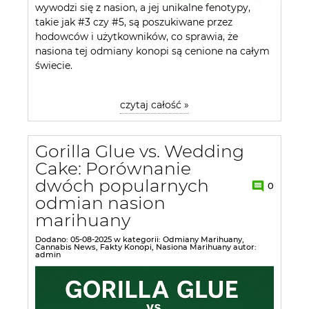
wywodzi się z nasion, a jej unikalne fenotypy,
takie jak #3 czy #5, są poszukiwane przez
hodowców i użytkowników, co sprawia, że
nasiona tej odmiany konopi są cenione na całym
świecie.
czytaj całość »
Gorilla Glue vs. Wedding
Cake: Porównanie
dwóch popularnych
0
odmian nasion
marihuany
Dodano:
05-08-2025
w kategorii:
Odmiany Marihuany
,
Cannabis News
,
Fakty Konopi
,
Nasiona Marihuany
autor:
LSD Auto
Amnesia XXL Auto
admin
20,00 zł
20,00 zł