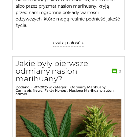
albo przez pryzmat nasion marihuany, kryją
przed nami ogromne pokłady wartości
odżywczych, które mogą realnie podnieść jakość
życia.
czytaj całość »
Jakie były pierwsze
odmiany nasion
0
marihuany?
Dodano:
11-07-2025
w kategorii:
Odmiany Marihuany
,
Cannabis News
,
Fakty Konopi
,
Nasiona Marihuany
autor:
admin