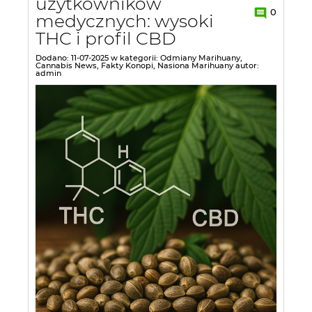
użytkowników
0
medycznych: wysoki
THC i profil CBD
Dodano:
11-07-2025
w kategorii:
Odmiany Marihuany
,
Cannabis News
,
Fakty Konopi
,
Nasiona Marihuany
autor:
admin