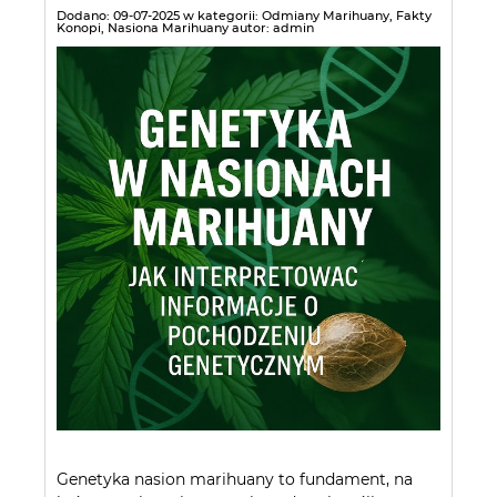
Dodano:
09-07-2025
w kategorii:
Odmiany Marihuany
,
Fakty
Konopi
,
Nasiona Marihuany
autor:
admin
Genetyka nasion marihuany to fundament, na