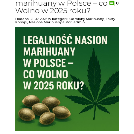
marihuany w Polsce – co
0
Wolno w 2025 roku?
Dodano:
21-07-2025
w kategorii:
Odmiany Marihuany
,
Fakty
Konopi
,
Nasiona Marihuany
autor:
admin