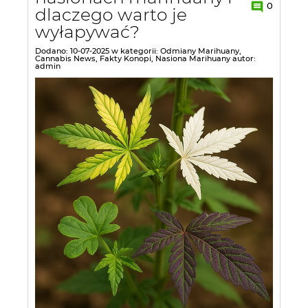
0
dlaczego warto je
wyłapywać?
Dodano:
10-07-2025
w kategorii:
Odmiany Marihuany
,
Cannabis News
,
Fakty Konopi
,
Nasiona Marihuany
autor:
admin