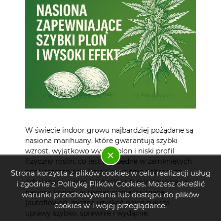
W świecie indoor growu najbardziej pożądane są
nasiona marihuany, które gwarantują szybki
wzrost, wyjątkowo wysoki plon i niski profil
fizyczny roślin, co jest niezbędne w zamkniętych
pomieszczeniach. Dzięki starannie dobranym
Strona korzysta z plików cookies w celu realizacji usług
odmianom, takim jak nasiona feminizowane czy
i zgodnie z Polityką Plików Cookies. Możesz określić
nasiona konopi automatycznie kwitnące
warunki przechowywania lub dostępu do plików
(autoflower), można uzyskać pełen sukces
cookies w Twojej przeglądarce.
uprawy szybko, sprawnie i wydajnie.