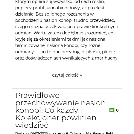
którym opiera się wszystko: od cech roślin,
poprzez profil kannabinoidowy, aż po efekt
działania. Bez solidnego rozeznania w
pochodzeniu nasion konopi trudno przewidzieć,
czego można oczekiwać po uprawie konkretnych
odmian. Warto zatem dogłębnie zrozumieć, co
kryje się za określeniami takimi jak nasiona
feminizowane, nasiona konopi, czy różne
odmiany — bo to one decydują o jakości, plonie
oraz doświadczeniach wynikających z marihuany.
czytaj całość »
Prawidłowe
przechowywanie nasion
konopi: Co każdy
0
Kolekcjoner powinien
wiedzieć
Dodano:
01-07-2025
w kategorii:
Odmiany Marihuany
,
Fakty