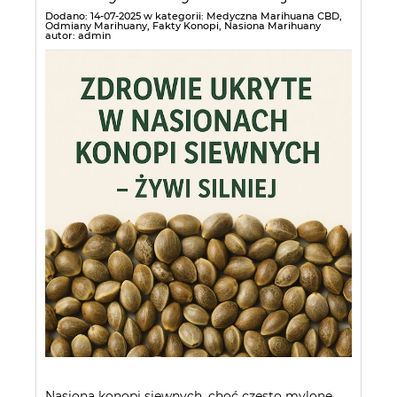
Dodano:
14-07-2025
w kategorii:
Medyczna Marihuana CBD
,
Odmiany Marihuany
,
Fakty Konopi
,
Nasiona Marihuany
autor:
admin
Nasiona konopi siewnych, choć często mylone