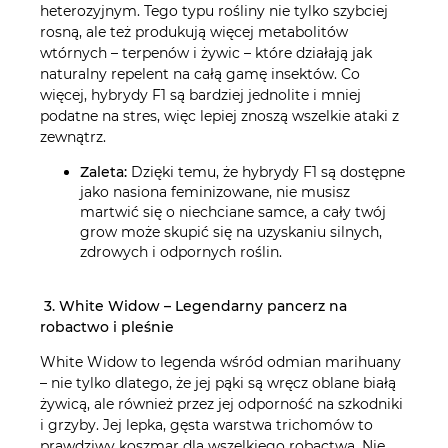
heterozyjnym. Tego typu rośliny nie tylko szybciej
rosną, ale też produkują więcej metabolitów
wtórnych – terpenów i żywic – które działają jak
naturalny repelent na całą gamę insektów. Co
więcej, hybrydy F1 są bardziej jednolite i mniej
podatne na stres, więc lepiej znoszą wszelkie ataki z
zewnątrz.
Zaleta:
Dzięki temu, że hybrydy F1 są dostępne
jako nasiona feminizowane, nie musisz
martwić się o niechciane samce, a cały twój
grow może skupić się na uzyskaniu silnych,
zdrowych i odpornych roślin.
3. White Widow – Legendarny pancerz na
robactwo i pleśnie
White Widow to legenda wśród odmian marihuany
– nie tylko dlatego, że jej pąki są wręcz oblane białą
żywicą, ale również przez jej odporność na szkodniki
i grzyby. Jej lepka, gęsta warstwa trichomów to
prawdziwy koszmar dla wszelkiego robactwa. Nie