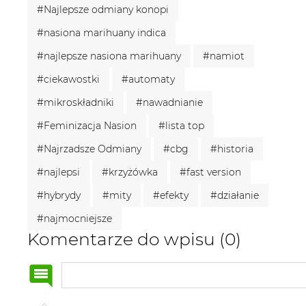
#Najlepsze odmiany konopi
#nasiona marihuany indica
#najlepsze nasiona marihuany
#namiot
#ciekawostki
#automaty
#mikroskładniki
#nawadnianie
#Feminizacja Nasion
#lista top
#Najrzadsze Odmiany
#cbg
#historia
#najlepsi
#krzyżówka
#fast version
#hybrydy
#mity
#efekty
#działanie
#najmocniejsze
Komentarze do wpisu (0)