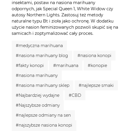
insektami, postaw na nasiona marihuany
odpornych, jak Special Queen 1, White Widow czy
autosy Northern Lights. Zastosuj też metody
naturalne typu Bt i zioła jako ochronę. W dodatku
użycie nasion feminizowanych pozwoli skupić się na
samicach i zoptymalizować cały proces.
#medyczna marihuana
#nasiona marihuany blog
#nasiona konopi
#fakty konopi
#marihuana
#konopie
#nasiona marihuany
#nasiona marihuany sklep
#najlepsze smaki
#Najbardziej wydajne
#CBD
#Najszybsze odmiany
#najlepsze odmiany na sen
#najszybsze nasiona konopi