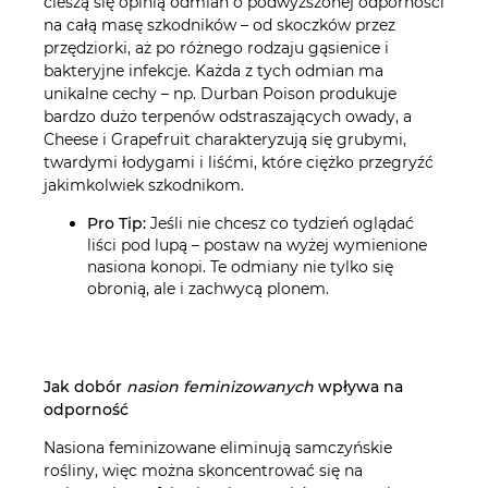
cieszą się opinią odmian o podwyższonej odporności
na całą masę szkodników – od skoczków przez
przędziorki, aż po różnego rodzaju gąsienice i
bakteryjne infekcje. Każda z tych odmian ma
unikalne cechy – np. Durban Poison produkuje
bardzo dużo terpenów odstraszających owady, a
Cheese i Grapefruit charakteryzują się grubymi,
twardymi łodygami i liśćmi, które ciężko przegryźć
jakimkolwiek szkodnikom.
Pro Tip:
Jeśli nie chcesz co tydzień oglądać
liści pod lupą – postaw na wyżej wymienione
nasiona konopi. Te odmiany nie tylko się
obronią, ale i zachwycą plonem.
Jak dobór
nasion feminizowanych
wpływa na
odporność
Nasiona feminizowane eliminują samczyńskie
rośliny, więc można skoncentrować się na