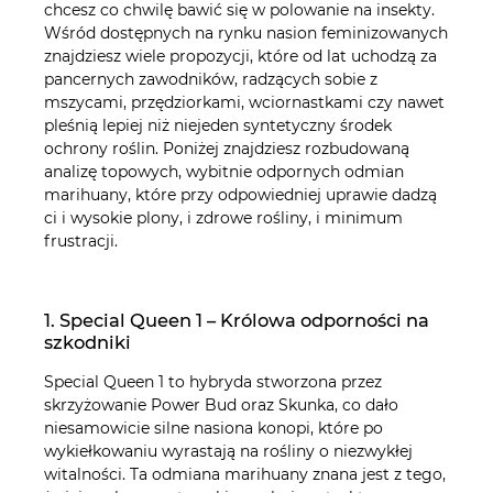
DO KOSZYKA
DO KOSZYKA
chcesz co chwilę bawić się w polowanie na insekty.
Wśród dostępnych na rynku nasion feminizowanych
znajdziesz wiele propozycji, które od lat uchodzą za
pancernych zawodników, radzących sobie z
mszycami, przędziorkami, wciornastkami czy nawet
pleśnią lepiej niż niejeden syntetyczny środek
ochrony roślin. Poniżej znajdziesz rozbudowaną
analizę topowych, wybitnie odpornych odmian
marihuany, które przy odpowiedniej uprawie dadzą
ci i wysokie plony, i zdrowe rośliny, i minimum
frustracji.
1. Special Queen 1 – Królowa odporności na
szkodniki
Special Queen 1 to hybryda stworzona przez
skrzyżowanie Power Bud oraz Skunka, co dało
niesamowicie silne nasiona konopi, które po
wykiełkowaniu wyrastają na rośliny o niezwykłej
witalności. Ta odmiana marihuany znana jest z tego,