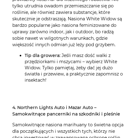
tylko utrudnia owadom przemieszczanie się po
roślinie, ale również zawiera substancje, które
skutecznie je odstraszają. Nasiona White Widow są
bardzo popularne jako nasiona feminizowane do
uprawy zarówno indoor, jak i outdoor, bo radzą
sobie nawet w wilgotnych warunkach, gdzie
większość innych odmian już leży pod grzybem.
Tip dla growera:
Jeśli masz dość walki z
przędziorkami i mszycami – wybierz White
Widow. Tylko pamiętaj, żeby dać jej dużo
światła i przewiew, a praktycznie zapomnisz o
insektach!
4. Northern Lights Auto i Mazar Auto –
Samokwitnące pancerniki na szkodniki i pleśnie
Samokwitnące nasiona marihuany to świetna opcja
dla początkujących i wszystkich tych, którzy nie
chcą inwestować w zaawansowaną ochronę roślin.