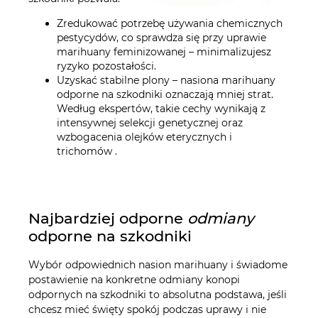
Zredukować potrzebę używania chemicznych
pestycydów, co sprawdza się przy uprawie
marihuany feminizowanej – minimalizujesz
ryzyko pozostałości.
Uzyskać stabilne plony – nasiona marihuany
odporne na szkodniki oznaczają mniej strat.
Według ekspertów, takie cechy wynikają z
intensywnej selekcji genetycznej oraz
wzbogacenia olejków eterycznych i
trichomów .
Najbardziej odporne
odmiany
odporne na szkodniki
60 Day Grapefruit Auto
LSD Auto
Wybór odpowiednich nasion marihuany i świadome
postawienie na konkretne odmiany konopi
20,00 zł
20,00 zł
odpornych na szkodniki to absolutna podstawa, jeśli
chcesz mieć święty spokój podczas uprawy i nie