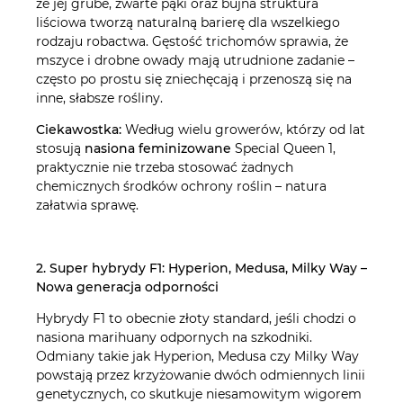
że jej grube, zwarte pąki oraz bujna struktura
liściowa tworzą naturalną barierę dla wszelkiego
rodzaju robactwa. Gęstość trichomów sprawia, że
mszyce i drobne owady mają utrudnione zadanie –
często po prostu się zniechęcają i przenoszą się na
inne, słabsze rośliny.
Ciekawostka:
Według wielu growerów, którzy od lat
stosują
nasiona feminizowane
Special Queen 1,
praktycznie nie trzeba stosować żadnych
chemicznych środków ochrony roślin – natura
załatwia sprawę.
2. Super hybrydy F1: Hyperion, Medusa, Milky Way –
Nowa generacja odporności
Hybrydy F1 to obecnie złoty standard, jeśli chodzi o
nasiona marihuany odpornych na szkodniki.
Odmiany takie jak Hyperion, Medusa czy Milky Way
powstają przez krzyżowanie dwóch odmiennych linii
genetycznych, co skutkuje niesamowitym wigorem